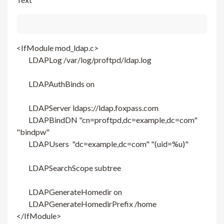
<IfModule mod_ldap.c>
LDAPLog /var/log/proftpd/ldap.log
LDAPAuthBinds on
LDAPServer ldaps://ldap.foxpass.com
LDAPBindDN "cn=proftpd,dc=example,dc=com"
"bindpw"
LDAPUsers "dc=example,dc=com" "(uid=%u)"
LDAPSearchScope subtree
LDAPGenerateHomedir on
LDAPGenerateHomedirPrefix /home
</IfModule>